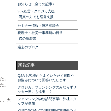
アクセスマップ
お知らせ（全ての記事）
962経営・クロジカ支援
写真の力でも経営支援
お電話・
お問合せフォーム
セミナー情報・無料相談会
税理士・社労士事務所の日常
僕の履歴書
過去のブログ
新着記事
Q&A お客様からよくいただく質問や
た。
お悩みについて回答いたします
た。
クロジカ、フェンシングのみならずサ
ッカー界にも進出！？
フェンシング学校訪問事業に弊社スタ
り、天
ッフが参加
KUROJICAN CONFERENCE開催のお