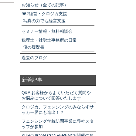
アクセスマップ
お知らせ（全ての記事）
962経営・クロジカ支援
写真の力でも経営支援
お電話・
お問合せフォーム
セミナー情報・無料相談会
税理士・社労士事務所の日常
僕の履歴書
過去のブログ
新着記事
Q&A お客様からよくいただく質問や
お悩みについて回答いたします
クロジカ、フェンシングのみならずサ
ッカー界にも進出！？
フェンシング学校訪問事業に弊社スタ
ッフが参加
KUROJICAN CONFERENCE開催のお