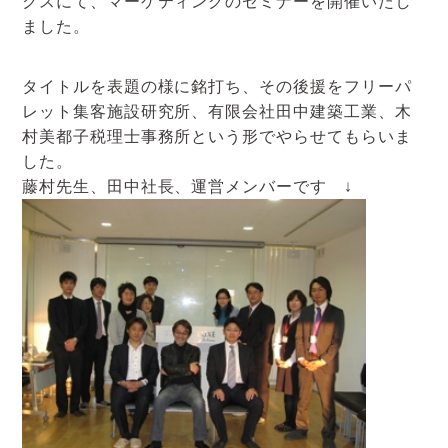
クスにて、マーケティングのセミナーを開催いたし
アクセスマップ
ました。
お電話・
タイトルを表題の様に銘打ち、その後援をフリーパ
お問合せフォーム
レット集客施設研究所、有限会社田中建築工業、木
村美都子税理士事務所という形でやらせてもらいま
した。
藤村先生、田中社長、運営メンバーです ↓