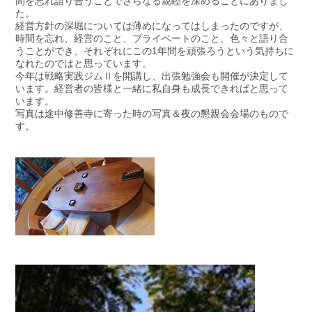
間を忘れ語り合うことでさらなる親睦を深めることにありまし
アクセスマップ
た。
経営方針の深堀については薄めになってはしまったのですが、
時間を忘れ、経営のこと、プライベートのこと、色々と語り合
うことができ、それぞれにこの1年間を頑張ろうという気持ちに
お電話・
なれたのではと思っています。
お問合せフォーム
今年は戦略実践ジムⅡを開講し、出張勉強会も開催が決定して
います。経営者の皆様と一緒に私自身も成長できればと思って
います。
写真は途中修善寺に寄った時の写真＆夜の懇親会会場のもので
す。