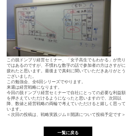
アクセスマップ
お電話・
お問合せフォーム
この脱ドンブリ経営セミナー、「女子高生でもわかる」が売り
ではあるのですが、不慣れな数字の話で参加者の方はさすがに
疲れたと思います。最後まで真剣に聞いていただきありがとう
ございました。
この勉強会、全6回シリーズでやります。
来週は経営戦略になります。
今回の脱ドンブリ経営セミナーで自社にとっての必要な利益額
を押さえていただけるようになったと思いますので、次回以
降、数値と経営戦略の両輪で考えていただけると嬉しく思って
います。
＜次回の投稿は、戦略実践ジムⅡ開講について投稿予定です＞
一覧に戻る