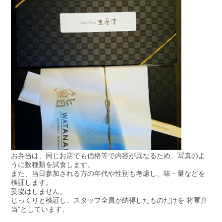
お弁当は、同じお店でも価格等で内容が異なるため、写真のよ
うに数種類を試食します。
また、当
日参加される方の年代や性別も考慮し、味・量などを
検証します。
妥
協はしません。
じっくりと検証し、スタッフ全員が納得したものだけを”将軍弁
当”としています。