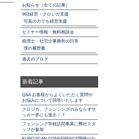
アクセスマップ
お知らせ（全ての記事）
962経営・クロジカ支援
写真の力でも経営支援
お電話・
お問合せフォーム
セミナー情報・無料相談会
税理士・社労士事務所の日常
僕の履歴書
過去のブログ
新着記事
Q&A お客様からよくいただく質問や
お悩みについて回答いたします
クロジカ、フェンシングのみならずサ
ッカー界にも進出！？
フェンシング学校訪問事業に弊社スタ
ッフが参加
KUROJICAN CONFERENCE開催のお