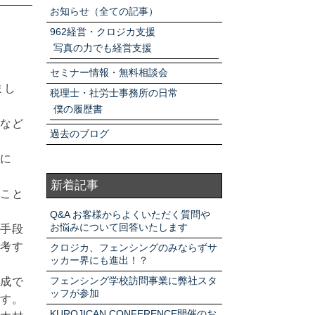
アクセスマップ
お知らせ（全ての記事）
962経営・クロジカ支援
写真の力でも経営支援
お電話・
お問合せフォーム
セミナー情報・無料相談会
まし
税理士・社労士事務所の日常
僕の履歴書
など
過去のブログ
に
新着記事
こと
Q&A お客様からよくいただく質問や
お悩みについて回答いたします
手段
考す
クロジカ、フェンシングのみならずサ
ッカー界にも進出！？
フェンシング学校訪問事業に弊社スタ
成で
ッフが参加
す。
KUROJICAN CONFERENCE開催のお