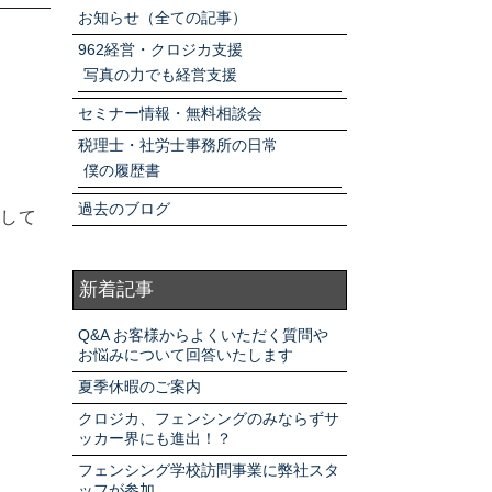
アクセスマップ
お知らせ（全ての記事）
962経営・クロジカ支援
写真の力でも経営支援
お電話・
お問合せフォーム
セミナー情報・無料相談会
税理士・社労士事務所の日常
僕の履歴書
過去のブログ
して
新着記事
Q&A お客様からよくいただく質問や
お悩みについて回答いたします
夏季休暇のご案内
クロジカ、フェンシングのみならずサ
ッカー界にも進出！？
フェンシング学校訪問事業に弊社スタ
ッフが参加