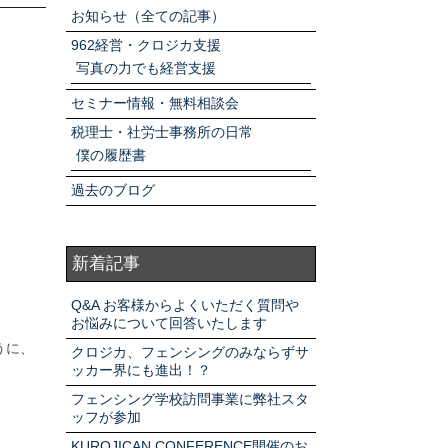
アクセスマップ
お知らせ（全ての記事）
962経営・クロジカ支援
写真の力でも経営支援
お電話・
お問合せフォーム
セミナー情報・無料相談会
税理士・社労士事務所の日常
僕の履歴書
過去のブログ
新着記事
Q&A お客様からよくいただく質問や
お悩みについて回答いたします
うに、
クロジカ、フェンシングのみならずサ
ッカー界にも進出！？
フェンシング学校訪問事業に弊社スタ
ッフが参加
KUROJICAN CONFERENCE開催のお