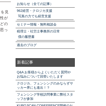
アクセスマップ
お知らせ（全ての記事）
962経営・クロジカ支援
トを見
写真の力でも経営支援
性が
お電話・
お問合せフォーム
どの
セミナー情報・無料相談会
思っ
税理士・社労士事務所の日常
僕の履歴書
過去のブログ
新着記事
Q&A お客様からよくいただく質問や
お悩みについて回答いたします
クロジカ、フェンシングのみならずサ
ッカー界にも進出！？
フェンシング学校訪問事業に弊社スタ
ッフが参加
KUROJICAN CONFERENCE開催のお