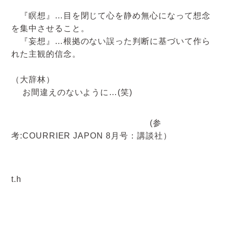
『瞑想』…目を閉じて心を静め無心になって想念
を集中させること。
『妄想』…根拠のない誤った判断に基づいて作ら
れた主観的信念。
（大辞林）
お間違えのないように…(笑)
(参
考:COURRIER JAPON 8月号：講談社）
t.h