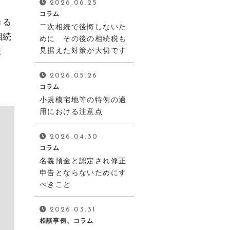
2026.06.25
コラム
きる
二次相続で後悔しないた
相続
めに その後の相続税も
ま
見据えた対策が大切です
2026.05.26
コラム
小規模宅地等の特例の適
用における注意点
2026.04.30
コラム
名義預金と認定され修正
申告とならないためにす
べきこと
2026.03.31
相談事例、コラム