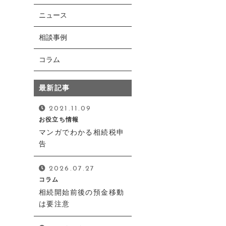
ニュース
相談事例
コラム
お電話での受付
0120-325-156
最新記事
受付時間：平日 8:00～17:00
2021.11.09
お役立ち情報
マンガでわかる相続税申
告
2026.07.27
コラム
相続開始前後の預金移動
は要注意